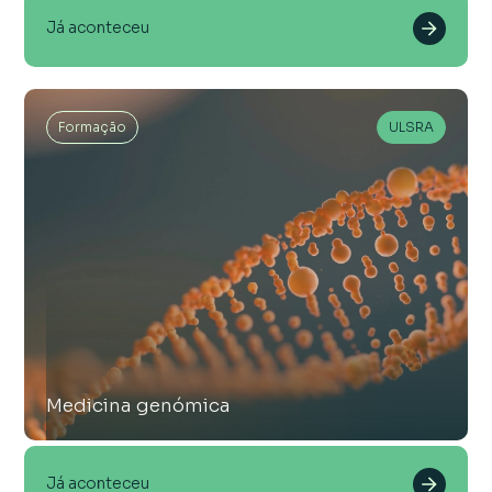
Já aconteceu
Formação
ULSRA
Medicina genómica
Já aconteceu