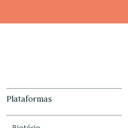
Plataformas, grupos de investigação e projetos
Plataformas
Unidades de Investigação
Projectos
Plataformas